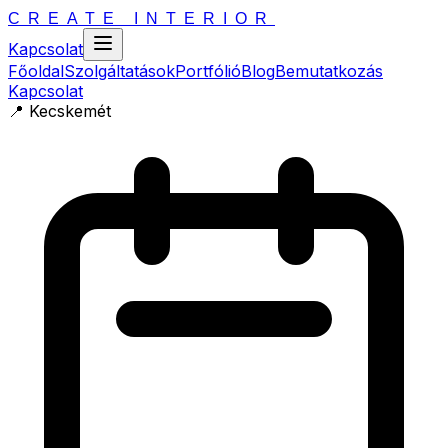
CREATE INTERIOR
Kapcsolat
Főoldal
Szolgáltatások
Portfólió
Blog
Bemutatkozás
Kapcsolat
📍
Kecskemét