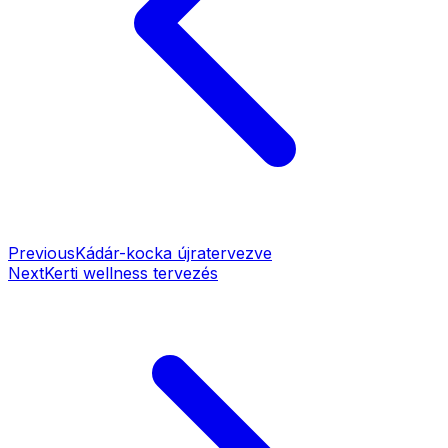
Previous
Kádár-kocka újratervezve
Next
Kerti wellness tervezés