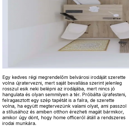
Egy kedves régi megrendelőm belvárosi irodáját szerette
volna újratervezni, mert saját bevallása szerint jelenleg
rosszul esik neki belépni az irodájába, mert nincs jó
hangulata és olyan semmilyen a tér. Próbálta újrafesteni,
felragasztott egy szép tapétát is a falra, de szerette
volna, ha együtt megtervezünk valami olyat, ami passzol
a stílusához és amiben otthon érezheti magát bármikor,
amikor úgy dönt, hogy home officeról átáll a rendszeres
irodai munkára.