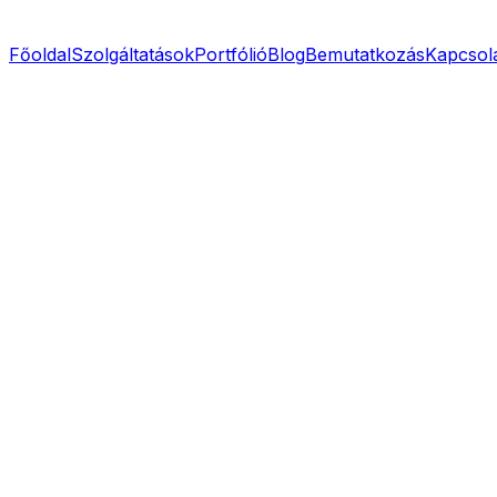
Főoldal
Szolgáltatások
Portfólió
Blog
Bemutatkozás
Kapcsol